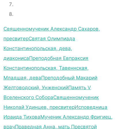
Священномученик Александр Сахаров,
пресвитер
Святая Олимпиада
Константинопольская, дева,
диакониса
Преподобная Евпраксия
Константинопольская, Тавеннская,
Младшая, дева
Преподобный Макарий
Желтоводский, Унженский
Память V
Вселенского Собора
Священномученик
Николай Удинцев, пресвитер
Исповедница
Ираида Тихова
Мученик Александр Фригиец,
врач
Праведная Анна, мать Пресвятой