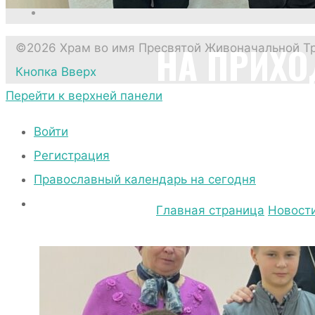
НА ПРИХО
©2026 Храм во имя Пресвятой Живоначальной Т
Кнопка Вверх
ПЕРВОЙ И
Перейти к верхней панели
Войти
Регистрация
23.12.2024
24.12.2024
Православный календарь на сегодня
Главная страница
Новост
первой исповеди