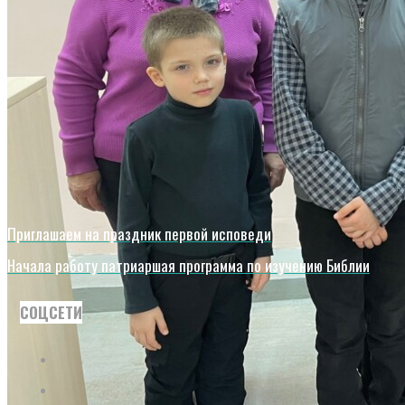
КОНТАКТЫ
ИСКАТЬ:
Искать:
Искать:
Приглашаем на праздник первой исповеди
Начала работу патриаршая программа по изучению Библии
СОЦСЕТИ