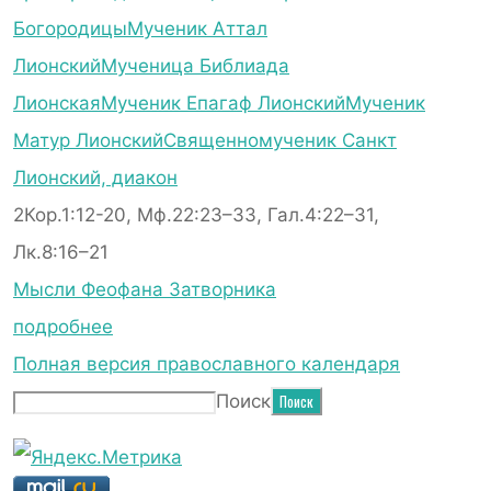
Богородицы
Мученик Аттал
Лионский
Мученица Библиада
Лионская
Мученик Епагаф Лионский
Мученик
Матур Лионский
Священномученик Санкт
Лионский, диакон
2Кор.1:12-20, Мф.22:23–33, Гал.4:22–31,
Лк.8:16–21
Мысли Феофана Затворника
подробнее
Полная версия православного календаря
Поиск