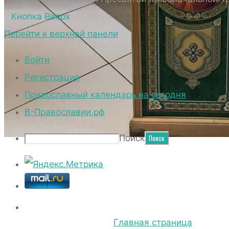
Кнопка Вверх
Перейти к верхней панели
Войти
Регистрация
Православный календарь на сегодня
В-Православии.рф
Поиск
ДУХОВЕН
Главная страница
Духове