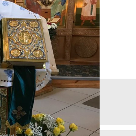
роицы