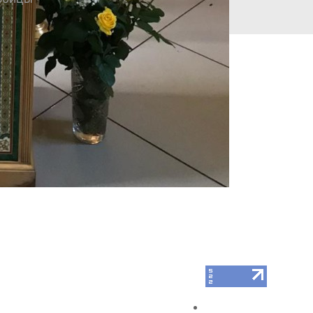
СТВО
нство