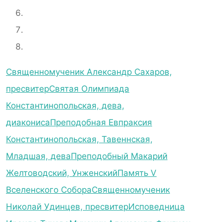
Священномученик Александр Сахаров,
пресвитер
Святая Олимпиада
Константинопольская, дева,
диакониса
Преподобная Евпраксия
Константинопольская, Тавеннская,
Младшая, дева
Преподобный Макарий
Желтоводский, Унженский
Память V
Вселенского Собора
Священномученик
Николай Удинцев, пресвитер
Исповедница