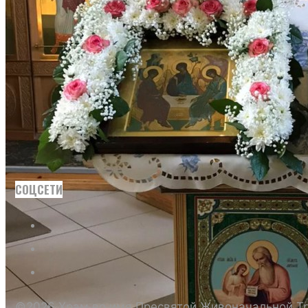
КОНТАКТЫ
ИСКАТЬ:
Искать:
Искать:
СОЦСЕТИ
©2026 Храм во имя Пресвятой Живоначальной Т